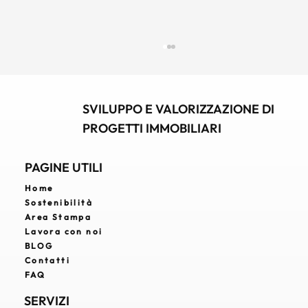
SVILUPPO E VALORIZZAZIONE DI
PROGETTI IMMOBILIARI
PAGINE UTILI
Home
Sostenibilità
Real Estate Developer: chi è, cosa fa e
Area Stampa
perché è strategico nello sviluppo
Lavora con noi
immobiliare
BLOG
Contatti
FAQ
SERVIZI