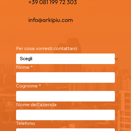
+39 081 199 72 303
info@arkipiu.com
Per cosa vorresti contattarci
Nome
*
Cognome
*
Nome dell'azienda
Telefono