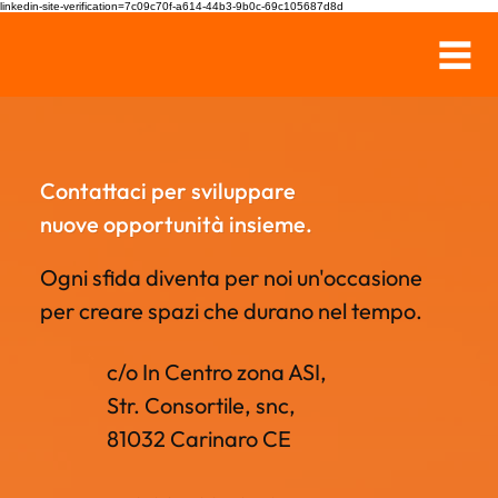
linkedin-site-verification=7c09c70f-a614-44b3-9b0c-69c105687d8d
Contattaci per sviluppare
nuove opportunità insieme.
Ogni sfida diventa per noi un'occasione
per creare spazi che durano nel tempo.
c/o In Centro zona ASI,
Str. Consortile, snc,
81032 Carinaro CE