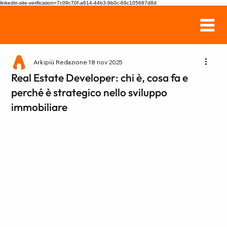
linkedin-site-verification=7c09c70f-a614-44b3-9b0c-69c105687d8d
Arkipiù Redazione
18 nov 2025
Real Estate Developer: chi è, cosa fa e
perché è strategico nello sviluppo
immobiliare