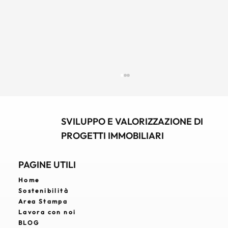
SVILUPPO E VALORIZZAZIONE DI
PROGETTI IMMOBILIARI
PAGINE UTILI
Home
Sostenibilità
Real Estate Developer: chi è, cosa fa e
Area Stampa
perché è strategico nello sviluppo
Lavora con noi
immobiliare
BLOG