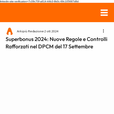
linkedin-site-verification=7c09c70f-a614-44b3-9b0c-69c105687d8d
Arkipiù Redazione
2 ott 2024
Superbonus 2024: Nuove Regole e Controlli
Rafforzati nel DPCM del 17 Settembre