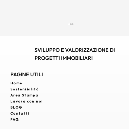
SVILUPPO E VALORIZZAZIONE DI
PROGETTI IMMOBILIARI
PAGINE UTILI
Home
Sostenibilità
Real Estate Developer: chi è, cosa fa e
Area Stampa
perché è strategico nello sviluppo
Lavora con noi
immobiliare
BLOG
Contatti
FAQ