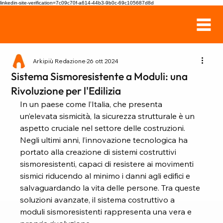
linkedin-site-verification=7c09c70f-a614-44b3-9b0c-69c105687d8d
Arkipiù Redazione
26 ott 2024
Sistema Sismoresistente a Moduli: una
Rivoluzione per l'Edilizia
In un paese come l’Italia, che presenta 
un’elevata sismicità, la sicurezza strutturale è un 
aspetto cruciale nel settore delle costruzioni. 
Negli ultimi anni, l’innovazione tecnologica ha 
portato alla creazione di sistemi costruttivi 
sismoresistenti, capaci di resistere ai movimenti 
sismici riducendo al minimo i danni agli edifici e 
salvaguardando la vita delle persone. Tra queste 
soluzioni avanzate, il sistema costruttivo a 
moduli sismoresistenti rappresenta una vera e 