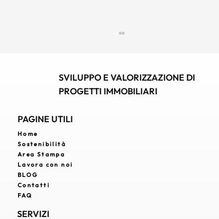
SVILUPPO E VALORIZZAZIONE DI
PROGETTI IMMOBILIARI
PAGINE UTILI
Home
Sostenibilità
Real Estate Developer: chi è, cosa fa e
Area Stampa
perché è strategico nello sviluppo
Lavora con noi
immobiliare
BLOG
Contatti
FAQ
SERVIZI