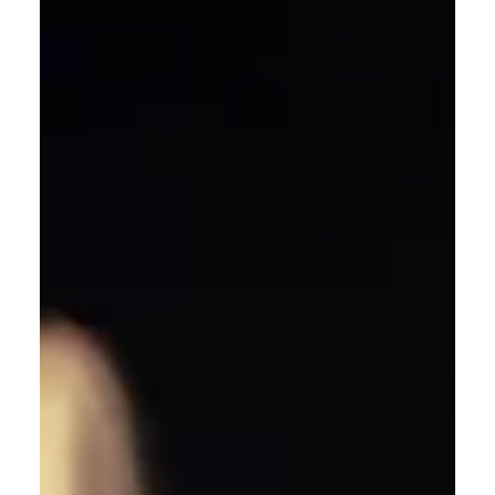
nel mercato immobiliare 2025
Il ruolo del general contractor nel 2025 è sempre più
centrale: coordina progettazione, costruzione ed
efficientamento energetico, garantendo qualità, tempi
certi e sostenibilità. Affidarsi a un general contractor
significa avere un unico referente per ogni fase del
progetto, riducendo costi, errori e complessità.