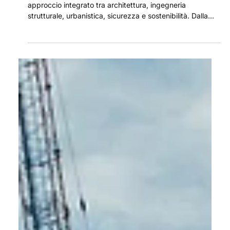
11 mag
Progettazione di grandi impianti
sportivi: aspetti strutturali, urbanistici
e criteri tecnici
La progettazione di grandi impianti sportivi richiede un
approccio integrato tra architettura, ingegneria
strutturale, urbanistica, sicurezza e sostenibilità. Dalla
scelta dell’area alle analisi geotecniche, fino alla gestione
dei flussi e ai criteri ESG, ogni fase contribuisce a creare
strutture efficienti, accessibili e integrate nel contesto
urbano.