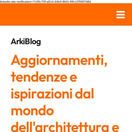
linkedin-site-verification=7c09c70f-a614-44b3-9b0c-69c105687d8d
ArkiBlog
Aggiornamenti,
tendenze e
ispirazioni dal
mondo
dell'architettura e