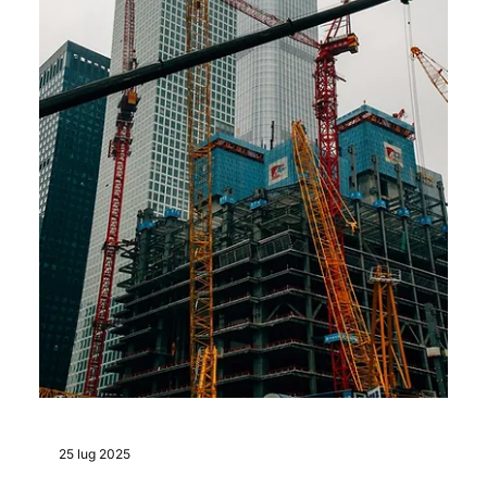
5 ago 2025
Quali sono le fasi della costruzione di
un edificio? Guida completa alla
progettazione immobiliare
Conoscere le fasi della costruzione di un edificio è
essenziale per chi investe nello sviluppo immobiliare.
Come general contractor, gestiamo l’intero processo:
dall’analisi di fattibilità alla progettazione, dai permessi
alla costruzione, fino al collaudo e alla consegna. Un
unico referente per tempi certi, costi sotto controllo e
qualità garantita.