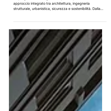
11 mag
Progettazione di grandi impianti
sportivi: aspetti strutturali, urbanistici
e criteri tecnici
La progettazione di grandi impianti sportivi richiede un
approccio integrato tra architettura, ingegneria
strutturale, urbanistica, sicurezza e sostenibilità. Dalla
scelta dell’area alle analisi geotecniche, fino alla gestione
dei flussi e ai criteri ESG, ogni fase contribuisce a creare
strutture efficienti, accessibili e integrate nel contesto
urbano.