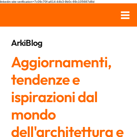
linkedin-site-verification=7c09c70f-a614-44b3-9b0c-69c105687d8d
ArkiBlog
Aggiornamenti,
tendenze e
ispirazioni dal
mondo
dell'architettura e