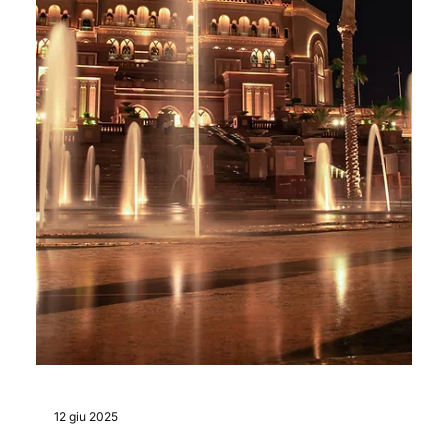
25 lug 2025
L’evoluzione dei General Contractor
nel mercato immobiliare 2025
Il ruolo del general contractor nel 2025 è sempre più
centrale: coordina progettazione, costruzione ed
efficientamento energetico, garantendo qualità, tempi
certi e sostenibilità. Affidarsi a un general contractor
significa avere un unico referente per ogni fase del