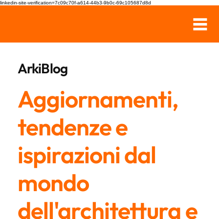
linkedin-site-verification=7c09c70f-a614-44b3-9b0c-69c105687d8d
ArkiBlog
Aggiornamenti,
tendenze e
ispirazioni dal
mondo
dell'architettura e