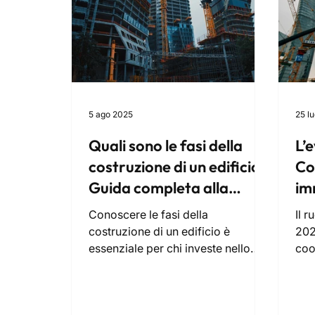
5 ago 2025
25 l
Quali sono le fasi della
L’
costruzione di un edificio?
Co
Guida completa alla
im
progettazione
Conoscere le fasi della
Il r
immobiliare
costruzione di un edificio è
202
essenziale per chi investe nello
coo
sviluppo immobiliare. Come
cos
general contractor, gestiamo
ene
l’intero processo: dall’analisi di
temp