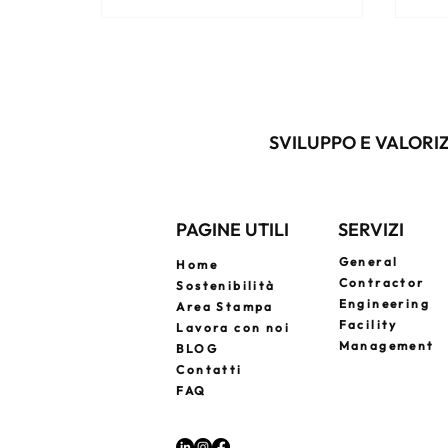
fattibilità alla progettazione, dai
a u
permessi alla costruzione, fino al
ave
collaudo e alla consegna. Un unico
fas
referente per tempi certi, costi
err
sotto controllo e qualità garantita.
SVILUPPO E VALORIZ
PAGINE UTILI
SERVIZI
General
Home
Contractor
Sostenibilità
Engineering
Area Stampa
Facility
Lavora con noi
Management
BLOG
Contatti
FAQ