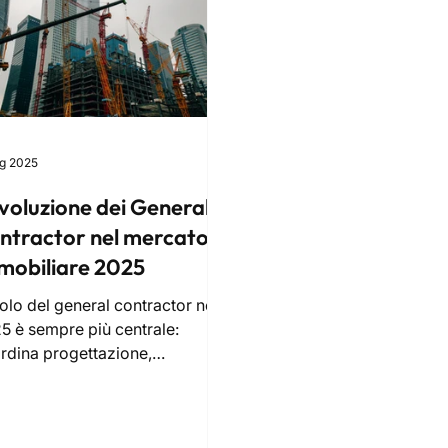
ug 2025
evoluzione dei General
ntractor nel mercato
mobiliare 2025
uolo del general contractor nel
5 è sempre più centrale:
rdina progettazione,
truzione ed efficientamento
rgetico, garantendo qualità,
i certi e sostenibilità. Affidarsi