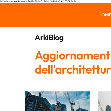
linkedin-site-verification=7c09c70f-a614-44b3-9b0c-69c105687d8d
HOM
ArkiBlog
Aggiornamenti,
dell'architettu