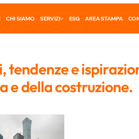
E
CHI SIAMO
SERVIZI
ESG
AREA STAMPA
CON
 tendenze e ispirazio
ra e della costruzione.