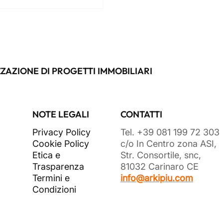
n general contractor significa
re un unico referente per ogni
e del progetto, riducendo costi,
ori e complessità.
ZAZIONE DI PROGETTI IMMOBILIARI
NOTE LEGALI
CONTATTI
Privacy Policy
Tel. +39 081 199 72 303
Cookie Policy
c/o In Centro zona ASI,
Etica e
Str. Consortile, snc,
Trasparenza
81032 Carinaro CE
Termini e
info@arkipiu.com
Condizioni