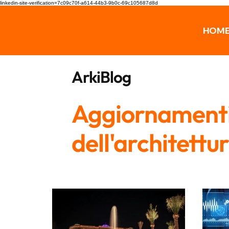
linkedin-site-verification=7c09c70f-a614-44b3-9b0c-69c105687d8d
HOM
ArkiBlog
Aggiornamenti,
dell'architettu