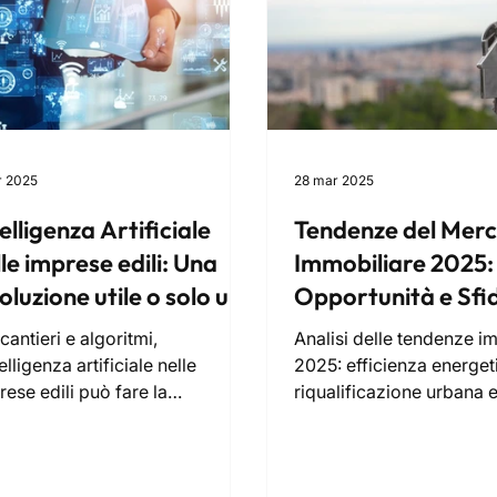
r 2025
28 mar 2025
elligenza Artificiale
Tendenze del Mer
le imprese edili: Una
Immobiliare 2025:
oluzione utile o solo un
Opportunità e Sfi
ovo slogan?
cantieri e algoritmi,
Analisi delle tendenze im
telligenza artificiale nelle
2025: efficienza energet
rese edili può fare la
riqualificazione urbana 
ferenza, ma serve strategia, non
innovazione per investito
o marketing.
professionisti del s