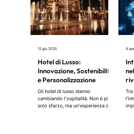
12 giu 2025
4 ap
Hotel di Lusso:
Int
Innovazione, Sostenibilità
nel
e Personalizzazione
riv
nu
Gli hotel di lusso stanno
Tra 
cambiando l'ospitalità. Non è più
l’in
solo sfarzo, ma un'esperienza che
imp
unisce innovazione, sostenibilità e
dif
personalizzazione. Dalla domotica
sol
smart alla bioarchitettura, tutto è