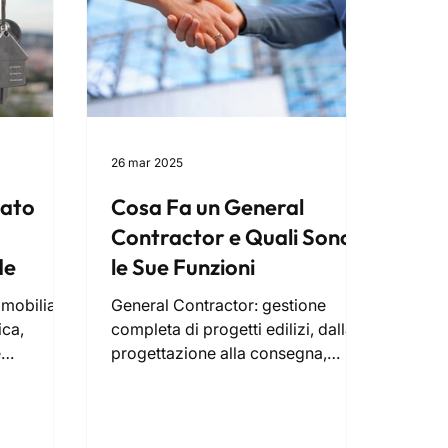
26 mar 2025
cato
Cosa Fa un General
Contractor e Quali Sono
de
le Sue Funzioni
mobiliari
General Contractor: gestione
ica,
completa di progetti edilizi, dalla
e
progettazione alla consegna,
ri e
garantendo qualità e rispetto dei
tempi.