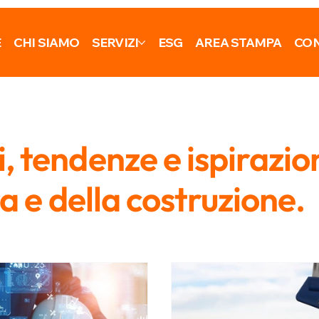
E
CHI SIAMO
SERVIZI
ESG
AREA STAMPA
CON
 tendenze e ispirazio
ra e della costruzione.