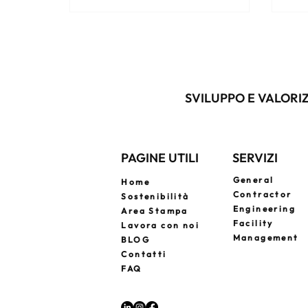
pensato per il comfort e la privacy
di chi viaggia. Il lusso diventa
responsabile, etico e su misura,
creando posti unici che
raccontano storie e capiscono i
tuoi desideri in anticipo. Un
SVILUPPO E VALORIZ
investimento nella bellezza che
funziona e nella cura dei minimi
dettagli.
PAGINE UTILI
SERVIZI
General
Home
Contractor
Sostenibilità
Engineering
Area Stampa
Facility
Lavora con noi
Management
BLOG
Contatti
FAQ