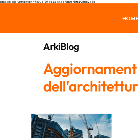
linkedin-site-verification=7c09c70f-a614-44b3-9b0c-69c105687d8d
HOM
ArkiBlog
Aggiornamenti,
dell'architettu