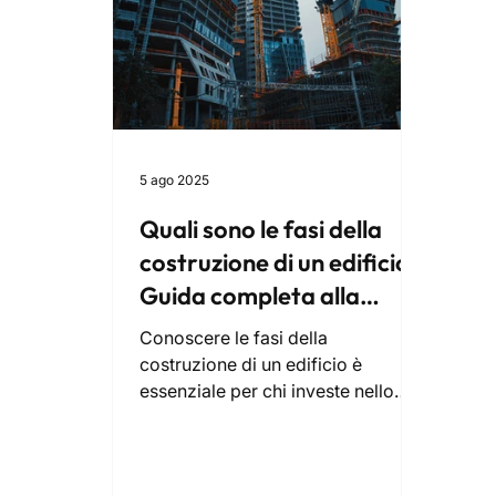
5 ago 2025
Quali sono le fasi della
costruzione di un edificio?
Guida completa alla
progettazione
Conoscere le fasi della
immobiliare
costruzione di un edificio è
essenziale per chi investe nello
sviluppo immobiliare. Come
general contractor, gestiamo
l’intero processo: dall’analisi di