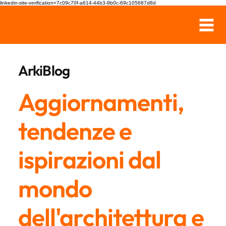
linkedin-site-verification=7c09c70f-a614-44b3-9b0c-69c105687d8d
ArkiBlog
Aggiornamenti,
tendenze e
ispirazioni dal
mondo
dell'architettura e