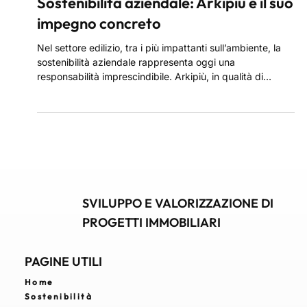
Sostenibilità aziendale: Arkipiù e il suo
impegno concreto
Nel settore edilizio, tra i più impattanti sull’ambiente, la
sostenibilità aziendale rappresenta oggi una
responsabilità imprescindibile. Arkipiù, in qualità di
general contractor, adotta un approccio integrato e
consapevole che pone al centro la tutela ambientale e
l’efficienza energetica. Ogni progetto è sviluppato per
inserirsi in modo armonioso nel contesto urbano,
economico e culturale.
SVILUPPO E VALORIZZAZIONE DI
PROGETTI IMMOBILIARI
PAGINE UTILI
Home