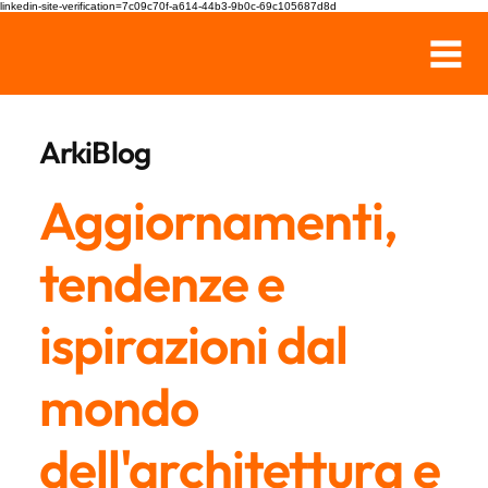
linkedin-site-verification=7c09c70f-a614-44b3-9b0c-69c105687d8d
ArkiBlog
Aggiornamenti,
tendenze e
ispirazioni dal
mondo
dell'architettura e