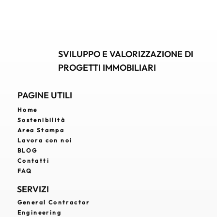
dei flussi e ai criteri ESG, ogni fase contribuisce a creare
strutture efficienti, accessibili e integrate nel contesto
urbano.
SVILUPPO E VALORIZZAZIONE DI
PROGETTI IMMOBILIARI
PAGINE UTILI
Home
Sostenibilità
Area Stampa
Lavora con noi
BLOG
Contatti
FAQ
SERVIZI