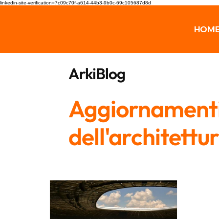
linkedin-site-verification=7c09c70f-a614-44b3-9b0c-69c105687d8d
HOM
ArkiBlog
Aggiornamenti,
dell'architettu