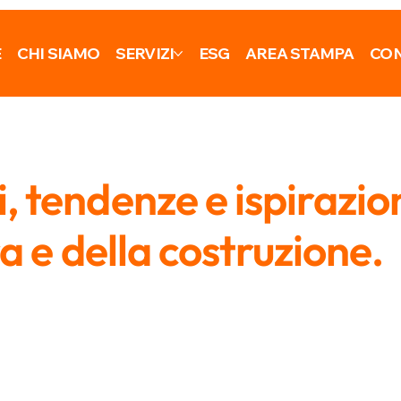
E
CHI SIAMO
SERVIZI
ESG
AREA STAMPA
CON
 tendenze e ispirazio
ra e della costruzione.