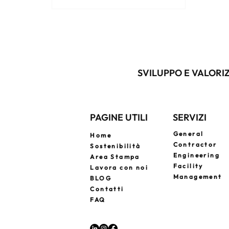
geotecniche, fino alla gestione dei
flussi e ai criteri ESG, ogni fase
contribuisce a creare strutture
efficienti, accessibili e integrate nel
contesto urbano.
SVILUPPO E VALORIZ
PAGINE UTILI
SERVIZI
General
Home
Contractor
Sostenibilità
Engineering
Area Stampa
Facility
Lavora con noi
Management
BLOG
Contatti
FAQ