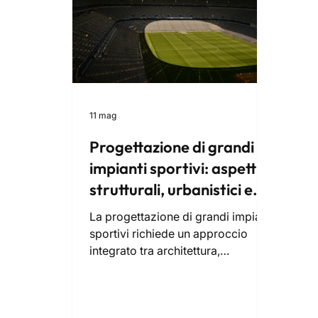
11 mag
Progettazione di grandi
impianti sportivi: aspetti
strutturali, urbanistici e
criteri tecnici
La progettazione di grandi impianti
sportivi richiede un approccio
integrato tra architettura,
ingegneria strutturale, urbanistica,
sicurezza e sostenibilità. Dalla
scelta dell’area alle analisi