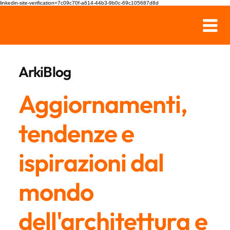
linkedin-site-verification=7c09c70f-a614-44b3-9b0c-69c105687d8d
ArkiBlog
Aggiornamenti,
tendenze e
ispirazioni dal
mondo
dell'architettura e