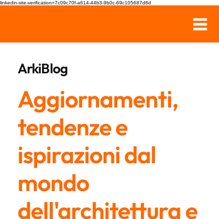
linkedin-site-verification=7c09c70f-a614-44b3-9b0c-69c105687d8d
ArkiBlog
Aggiornamenti,
tendenze e
ispirazioni dal
mondo
dell'architettura e