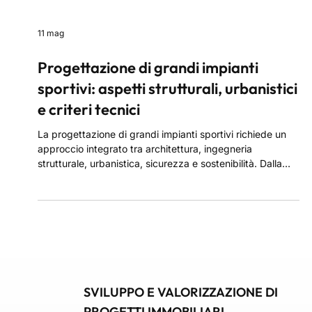
11 mag
Progettazione di grandi impianti
sportivi: aspetti strutturali, urbanistici
e criteri tecnici
La progettazione di grandi impianti sportivi richiede un
approccio integrato tra architettura, ingegneria
strutturale, urbanistica, sicurezza e sostenibilità. Dalla
scelta dell’area alle analisi geotecniche, fino alla gestione
dei flussi e ai criteri ESG, ogni fase contribuisce a creare
strutture efficienti, accessibili e integrate nel contesto
urbano.