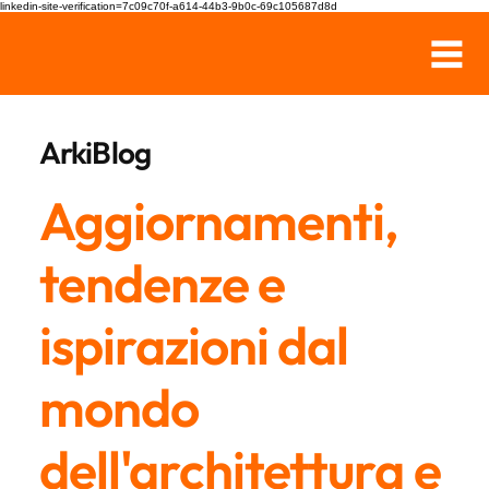
linkedin-site-verification=7c09c70f-a614-44b3-9b0c-69c105687d8d
ArkiBlog
Aggiornamenti,
tendenze e
ispirazioni dal
mondo
dell'architettura e