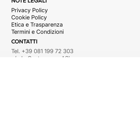
Facility Management
NOTE LEGALI
Privacy Policy
Cookie Policy
Etica e Trasparenza
Termini e Condizioni
CONTATTI
Tel. +39 081 199 72 303
c/o In Centro zona ASI,
Str. Consortile, snc,
81032 Carinaro CE
info@arkipiu.com
© 2025 Arkipiù S.r.l. - P.IVA