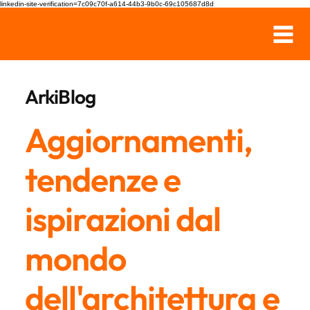
linkedin-site-verification=7c09c70f-a614-44b3-9b0c-69c105687d8d
ArkiBlog
Aggiornamenti,
tendenze e
ispirazioni dal
mondo
dell'architettura e