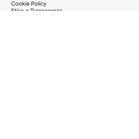
NOTE LEGALI
Privacy Policy
Cookie Policy
Etica e Trasparenza
Termini e Condizioni
CONTATTI
Tel. +39 081 199 72 303
c/o In Centro zona ASI,
Str. Consortile, snc,
81032 Carinaro CE
info@arkipiu.com
© 2025 Arkipiù S.r.l. - P.IVA
09688461210 - B
y Brandmarket!