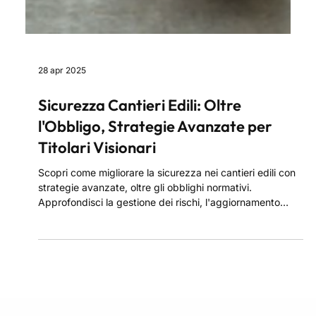
28 apr 2025
Sicurezza Cantieri Edili: Oltre
l'Obbligo, Strategie Avanzate per
Titolari Visionari
Scopri come migliorare la sicurezza nei cantieri edili con
strategie avanzate, oltre gli obblighi normativi.
Approfondisci la gestione dei rischi, l'aggiornamento
continuo delle normative e l'uso delle tecnologie per
prevenire incidenti. Proteggi i tuoi lavoratori, ottimizza i
processi e costruisci cantieri più sicuri con l'adozione di
tecniche innovative e una gestione proattiva della
sicurezza.