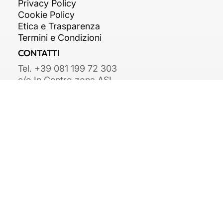
NOTE LEGALI
Privacy Policy
Cookie Policy
Etica e Trasparenza
Termini e Condizioni
CONTATTI
Tel. +39 081 199 72 303
c/o In Centro zona ASI,
Str. Consortile, snc,
81032 Carinaro CE
info@arkipiu.com
© 2025 Arkipiù S.r.l. - P.IVA
09688461210 - B
y Brandmarket!