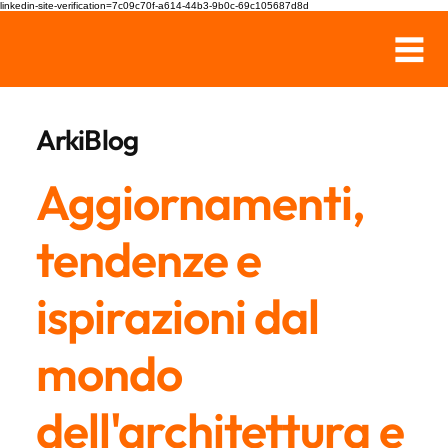
linkedin-site-verification=7c09c70f-a614-44b3-9b0c-69c105687d8d
ArkiBlog
Aggiornamenti,
tendenze e
ispirazioni dal
mondo
dell'architettura e