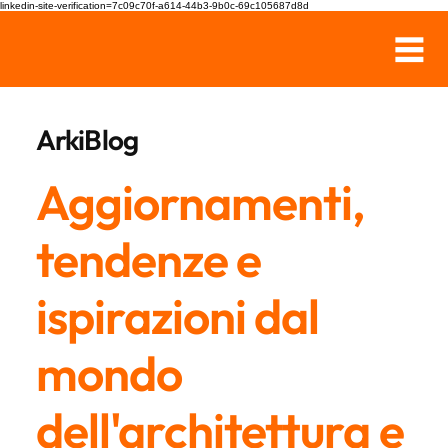
linkedin-site-verification=7c09c70f-a614-44b3-9b0c-69c105687d8d
ArkiBlog
Aggiornamenti,
tendenze e
ispirazioni dal
mondo
dell'architettura e