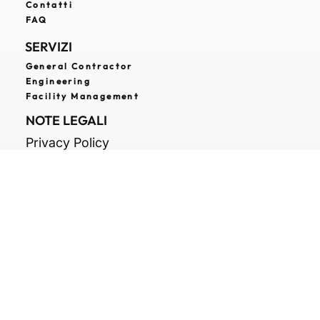
PAGINE UTILI
Home
Sostenibilità
Area Stampa
Lavora con noi
BLOG
Contatti
FAQ
SERVIZI
General Contractor
Engineering
Facility Management
NOTE LEGALI
Privacy Policy
Cookie Policy
Etica e Trasparenza
Termini e Condizioni
CONTATTI