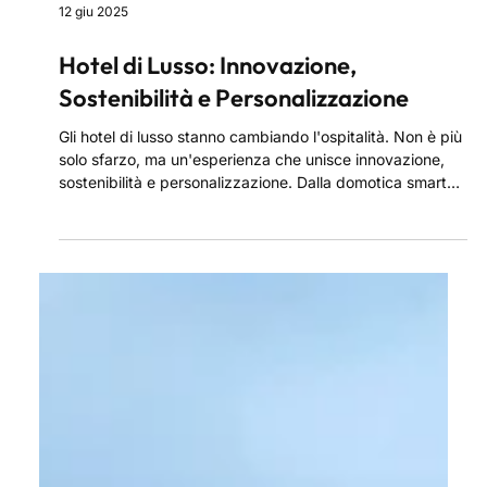
12 giu 2025
Hotel di Lusso: Innovazione,
Sostenibilità e Personalizzazione
Gli hotel di lusso stanno cambiando l'ospitalità. Non è più
solo sfarzo, ma un'esperienza che unisce innovazione,
sostenibilità e personalizzazione. Dalla domotica smart
alla bioarchitettura, tutto è pensato per il comfort e la
privacy di chi viaggia. Il lusso diventa responsabile, etico
e su misura, creando posti unici che raccontano storie e
capiscono i tuoi desideri in anticipo. Un investimento nella
bellezza che funziona e nella cura dei minimi dettagli.