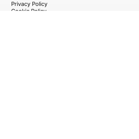
SERVIZI
General Contractor
Engineering
Facility Management
NOTE LEGALI
Privacy Policy
Cookie Policy
Etica e Trasparenza
Termini e Condizioni
CONTATTI
Tel. +39 081 199 72 303
c/o In Centro zona ASI,
Str. Consortile, snc,
81032 Carinaro CE
info@arkipiu.com