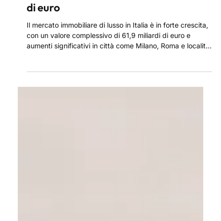
21 mag 2025
Il mercato immobiliare di lusso in
Italia: un'opportunità da 61,9 miliardi
di euro
Il mercato immobiliare di lusso in Italia è in forte crescita,
con un valore complessivo di 61,9 miliardi di euro e
aumenti significativi in città come Milano, Roma e località
esclusive come Versilia, Lago di Como e Costiera
Amalfitana. Gli acquirenti cercano immobili con posizioni
esclusive, design raffinato, privacy e servizi di alto livello.
Scopri le migliori opportunità per investire nella casa dei
tuoi sogni in Italia.