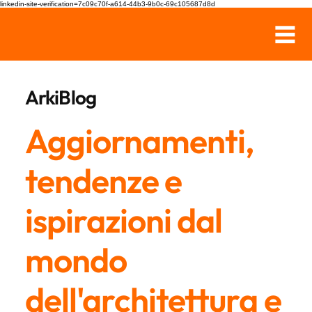
linkedin-site-verification=7c09c70f-a614-44b3-9b0c-69c105687d8d
ArkiBlog
Aggiornamenti,
tendenze e
ispirazioni dal
mondo
dell'architettura e