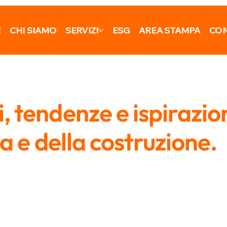
E
CHI SIAMO
SERVIZI
ESG
AREA STAMPA
CON
 tendenze e ispirazio
ra e della costruzione.