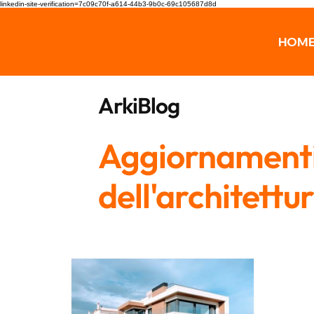
linkedin-site-verification=7c09c70f-a614-44b3-9b0c-69c105687d8d
HOM
ArkiBlog
Aggiornamenti,
dell'architettu