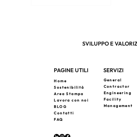
Como e Costiera Amalfitana. Gli
acquirenti cercano immobili con
posizioni esclusive, design
raffinato, privacy e servizi di alto
livello. Scopri le migliori
opportunità per investire nella
SVILUPPO E VALORIZ
casa dei tuoi sogni in Italia.
PAGINE UTILI
SERVIZI
General
Home
Contractor
Sostenibilità
Engineering
Area Stampa
Facility
Lavora con noi
Management
BLOG
Contatti
FAQ