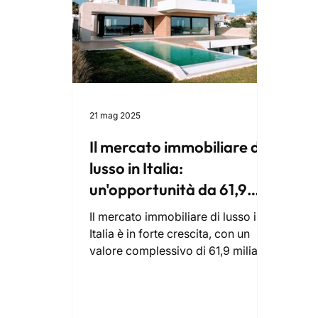
21 mag 2025
Il mercato immobiliare di
lusso in Italia:
un'opportunità da 61,9
miliardi di euro
Il mercato immobiliare di lusso in
Italia è in forte crescita, con un
valore complessivo di 61,9 miliardi
di euro e aumenti significativi in
città come Milano, Roma e località
esclusive come Versilia, Lago di