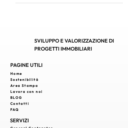
esclusive come Versilia, Lago di Como e Costiera
Amalfitana. Gli acquirenti cercano immobili con posizioni
esclusive, design raffinato, privacy e servizi di alto livello.
Scopri le migliori opportunità per investire nella casa dei
tuoi sogni in Italia.
SVILUPPO E VALORIZZAZIONE DI
PROGETTI IMMOBILIARI
PAGINE UTILI
Home
Sostenibilità
Area Stampa
Lavora con noi
BLOG
Contatti
FAQ