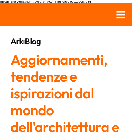
linkedin-site-verification=7c09c70f-a614-44b3-9b0c-69c105687d8d
ArkiBlog
Aggiornamenti,
tendenze e
ispirazioni dal
mondo
dell'architettura e