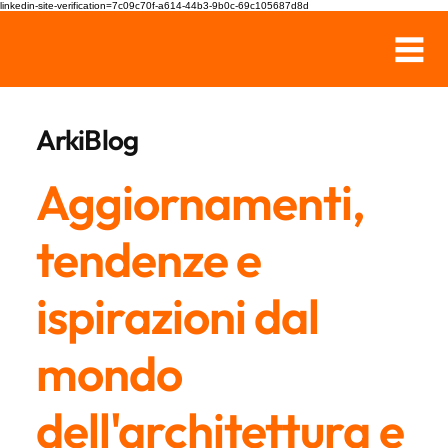
linkedin-site-verification=7c09c70f-a614-44b3-9b0c-69c105687d8d
ArkiBlog
Aggiornamenti,
tendenze e
ispirazioni dal
mondo
dell'architettura e