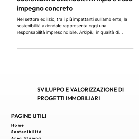
Sostenibilità aziendale: Arkipiù e il suo
impegno concreto
Nel settore edilizio, tra i più impattanti sull’ambiente, la
sostenibilità aziendale rappresenta oggi una
responsabilità imprescindibile. Arkipiù, in qualità di
general contractor, adotta un approccio integrato e
consapevole che pone al centro la tutela ambientale e
l’efficienza energetica. Ogni progetto è sviluppato per
inserirsi in modo armonioso nel contesto urbano,
economico e culturale.
SVILUPPO E VALORIZZAZIONE DI
PROGETTI IMMOBILIARI
PAGINE UTILI
Home