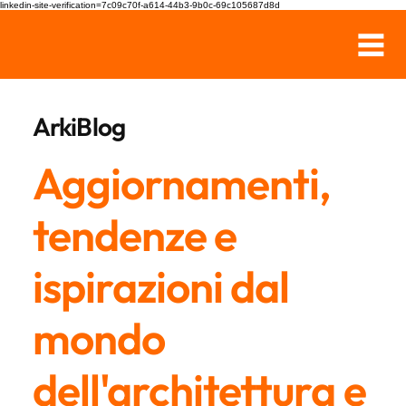
linkedin-site-verification=7c09c70f-a614-44b3-9b0c-69c105687d8d
ArkiBlog
Aggiornamenti,
tendenze e
ispirazioni dal
mondo
dell'architettura e