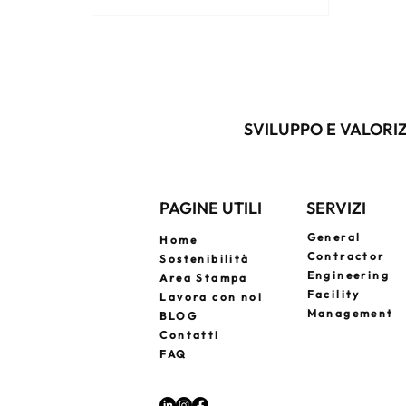
a un general contractor significa
avere un unico referente per ogni
fase del progetto, riducendo costi,
errori e complessità.
SVILUPPO E VALORIZ
PAGINE UTILI
SERVIZI
General
Home
Contractor
Sostenibilità
Engineering
Area Stampa
Facility
Lavora con noi
Management
BLOG
Contatti
FAQ