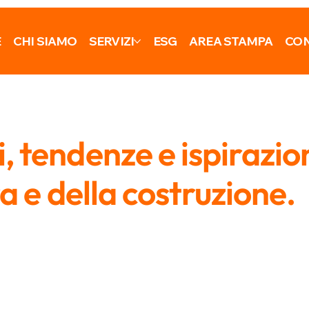
E
CHI SIAMO
SERVIZI
ESG
AREA STAMPA
CON
 tendenze e ispirazio
ra e della costruzione.