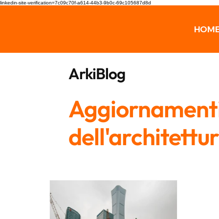
linkedin-site-verification=7c09c70f-a614-44b3-9b0c-69c105687d8d
HOM
ArkiBlog
Aggiornamenti,
dell'architettu