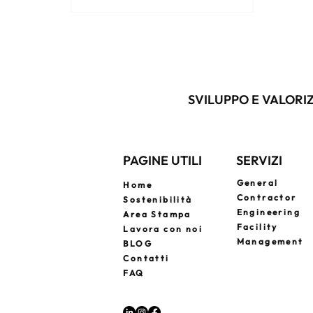
a un general contractor significa
avere un unico referente per ogni
fase del progetto, riducendo costi,
errori e complessità.
SVILUPPO E VALORIZ
PAGINE UTILI
SERVIZI
General
Home
Contractor
Sostenibilità
Engineering
Area Stampa
Facility
Lavora con noi
Management
BLOG
Contatti
FAQ