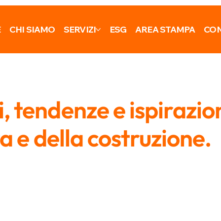
E
CHI SIAMO
SERVIZI
ESG
AREA STAMPA
CON
 tendenze e ispirazio
ra e della costruzione.