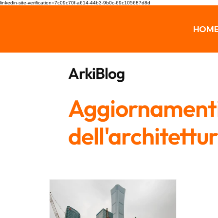
linkedin-site-verification=7c09c70f-a614-44b3-9b0c-69c105687d8d
HOM
ArkiBlog
Aggiornamenti,
dell'architettu