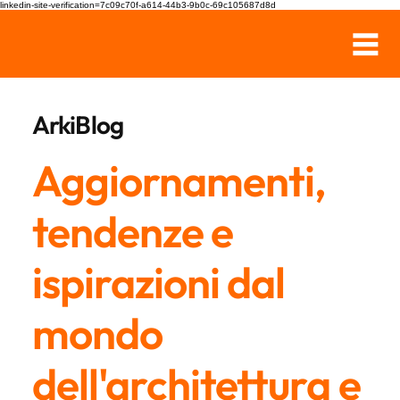
linkedin-site-verification=7c09c70f-a614-44b3-9b0c-69c105687d8d
ArkiBlog
Aggiornamenti,
tendenze e
ispirazioni dal
mondo
dell'architettura e