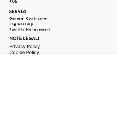
Contatti
FAQ
SERVIZI
General Contractor
Engineering
Facility Management
NOTE LEGALI
Privacy Policy
Cookie Policy
Etica e Trasparenza
Termini e Condizioni
CONTATTI
Tel. +39 081 199 72 303
c/o In Centro zona ASI,
Str. Consortile, snc,
81032 Carinaro CE
info@arkipiu.com