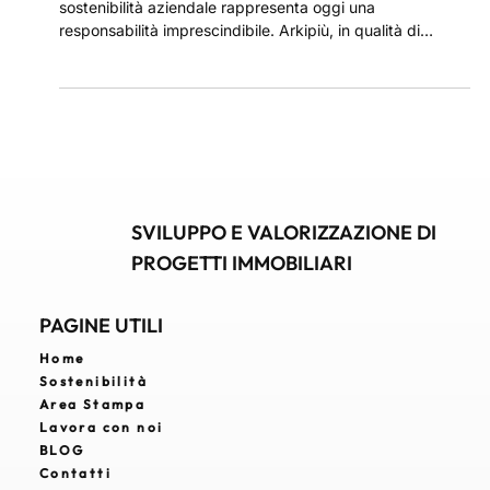
Nel settore edilizio, tra i più impattanti sull’ambiente, la
sostenibilità aziendale rappresenta oggi una
responsabilità imprescindibile. Arkipiù, in qualità di
general contractor, adotta un approccio integrato e
consapevole che pone al centro la tutela ambientale e
l’efficienza energetica. Ogni progetto è sviluppato per
inserirsi in modo armonioso nel contesto urbano,
economico e culturale.
SVILUPPO E VALORIZZAZIONE DI
PROGETTI IMMOBILIARI
PAGINE UTILI
Home
Sostenibilità
Area Stampa
Lavora con noi
BLOG