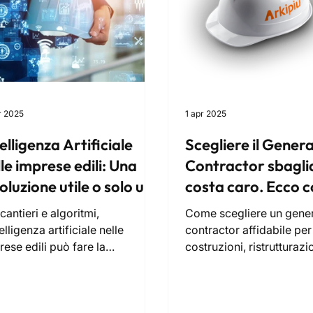
r 2025
1 apr 2025
elligenza Artificiale
Scegliere il Genera
le imprese edili: Una
Contractor sbagli
oluzione utile o solo un
costa caro. Ecco 
ovo slogan?
scegliere quello gi
cantieri e algoritmi,
Come scegliere un gener
telligenza artificiale nelle
contractor affidabile per
rese edili può fare la
costruzioni, ristrutturazi
ferenza, ma serve strategia, non
in mano ed efficientame
o marketing.
energetico.