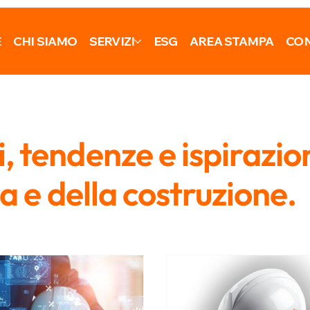
E
CHI SIAMO
SERVIZI
ESG
AREA STAMPA
CON
 tendenze e ispirazio
ra e della costruzione.