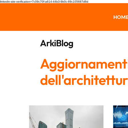
linkedin-site-verification=7c09c70f-a614-44b3-9b0c-69c105687d8d
HOM
ArkiBlog
Aggiornamenti,
dell'architettu