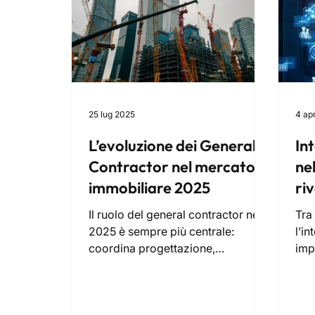
25 lug 2025
4 ap
L’evoluzione dei General
Int
Contractor nel mercato
nel
immobiliare 2025
riv
nu
Il ruolo del general contractor nel
Tra 
2025 è sempre più centrale:
l’in
coordina progettazione,
imp
costruzione ed efficientamento
dif
energetico, garantendo qualità,
sol
tempi certi e sostenibilità. Affidarsi