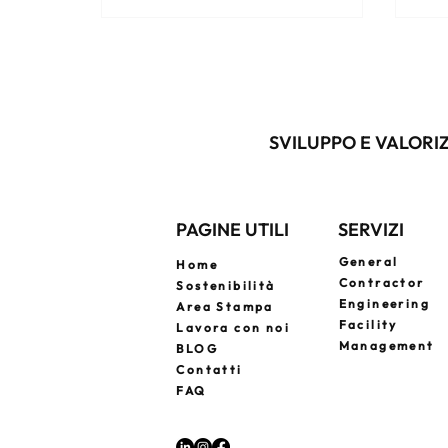
a un general contractor significa
avere un unico referente per ogni
fase del progetto, riducendo costi,
errori e complessità.
SVILUPPO E VALORIZ
PAGINE UTILI
SERVIZI
General
Home
Contractor
Sostenibilità
Engineering
Area Stampa
Facility
Lavora con noi
Management
BLOG
Contatti
FAQ