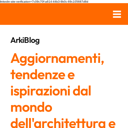
linkedin-site-verification=7c09c70f-a614-44b3-9b0c-69c105687d8d
ArkiBlog
Aggiornamenti,
tendenze e
ispirazioni dal
mondo
dell'architettura e