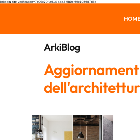
linkedin-site-verification=7c09c70f-a614-44b3-9b0c-69c105687d8d
HOM
ArkiBlog
Aggiornamenti,
dell'architettu