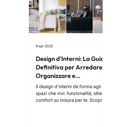
9 apr 2025
Design d'Interni: La Guida
Definitiva per Arredare,
Organizzare e
Ristrutturare la Tua Casa
Il design d'interni dà forma agli
spazi che vivi: funzionalità, stile e
comfort su misura per te. Scopri
come trasformarli.