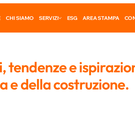
E
CHI SIAMO
SERVIZI
ESG
AREA STAMPA
CON
 tendenze e ispirazio
ra e della costruzione.