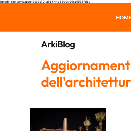
linkedin-site-verification=7c09c70f-a614-44b3-9b0c-69c105687d8d
HOM
ArkiBlog
Aggiornamenti,
dell'architettu