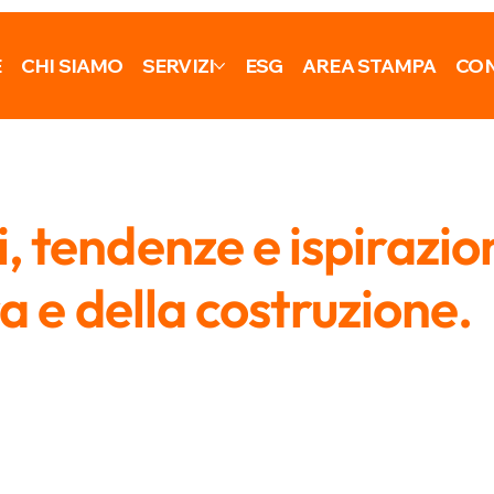
E
CHI SIAMO
SERVIZI
ESG
AREA STAMPA
CON
 tendenze e ispirazio
ra e della costruzione.