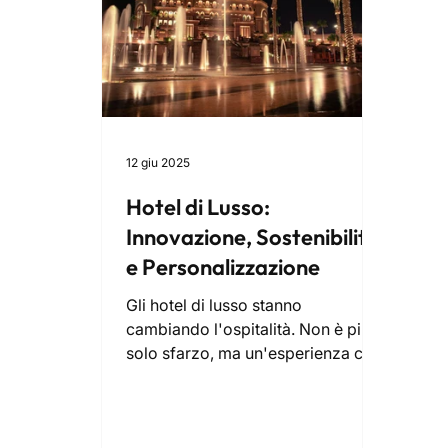
12 giu 2025
Hotel di Lusso:
Innovazione, Sostenibilità
e Personalizzazione
Gli hotel di lusso stanno
cambiando l'ospitalità. Non è più
solo sfarzo, ma un'esperienza che
unisce innovazione, sostenibilità e
personalizzazione. Dalla domotica
smart alla bioarchitettura, tutto è