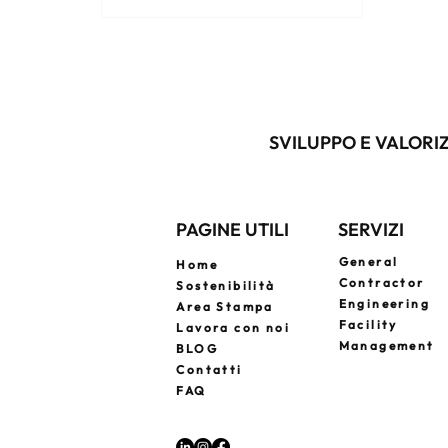
pensato per il comfort e la privacy
di chi viaggia. Il lusso diventa
responsabile, etico e su misura,
creando posti unici che
raccontano storie e capiscono i
tuoi desideri in anticipo. Un
SVILUPPO E VALORIZ
investimento nella bellezza che
funziona e nella cura dei minimi
dettagli.
PAGINE UTILI
SERVIZI
General
Home
Contractor
Sostenibilità
Engineering
Area Stampa
Facility
Lavora con noi
Management
BLOG
Contatti
FAQ