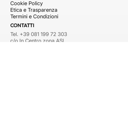
Privacy Policy
Cookie Policy
Etica e Trasparenza
Termini e Condizioni
CONTATTI
Tel. +39 081 199 72 303
c/o In Centro zona ASI,
Str. Consortile, snc,
81032 Carinaro CE
info@arkipiu.com
© 2025 Arkipiù S.r.l. - P.IVA
09688461210 - B
y Brandmarket!