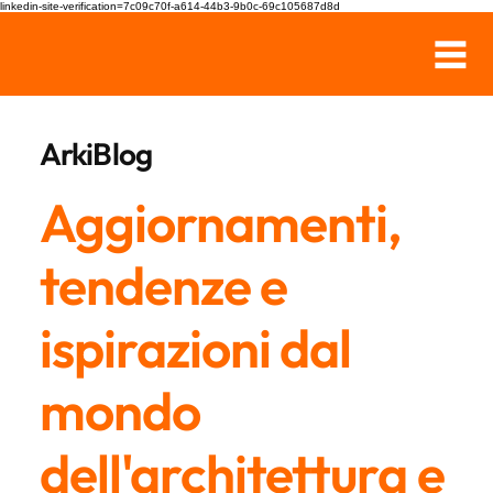
linkedin-site-verification=7c09c70f-a614-44b3-9b0c-69c105687d8d
ArkiBlog
Aggiornamenti,
tendenze e
ispirazioni dal
mondo
dell'architettura e