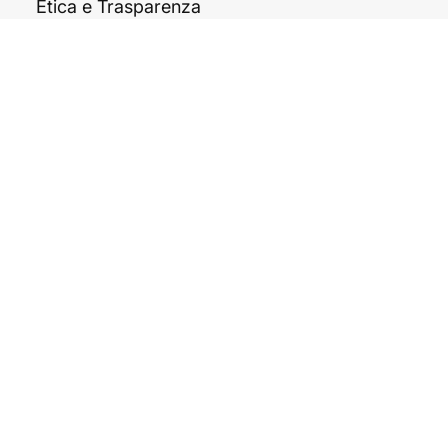
Privacy Policy
Cookie Policy
Etica e Trasparenza
Termini e Condizioni
CONTATTI
Tel. +39 081 199 72 303
c/o In Centro zona ASI,
Str. Consortile, snc,
81032 Carinaro CE
info@arkipiu.com
© 2025 Arkipiù S.r.l. - P.IVA
09688461210 - B
y Brandmarket!