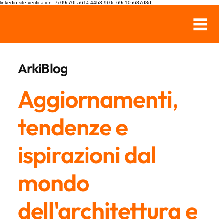
linkedin-site-verification=7c09c70f-a614-44b3-9b0c-69c105687d8d
ArkiBlog
Aggiornamenti,
tendenze e
ispirazioni dal
mondo
dell'architettura e