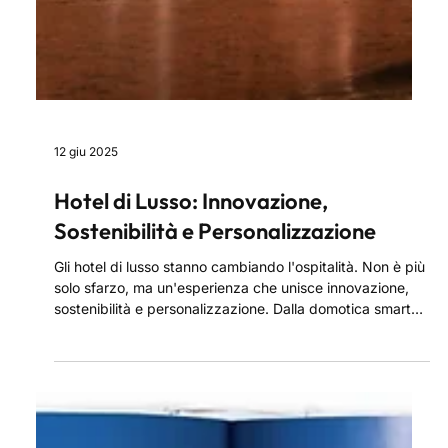
12 giu 2025
Hotel di Lusso: Innovazione,
Sostenibilità e Personalizzazione
Gli hotel di lusso stanno cambiando l'ospitalità. Non è più
solo sfarzo, ma un'esperienza che unisce innovazione,
sostenibilità e personalizzazione. Dalla domotica smart
alla bioarchitettura, tutto è pensato per il comfort e la
privacy di chi viaggia. Il lusso diventa responsabile, etico
e su misura, creando posti unici che raccontano storie e
capiscono i tuoi desideri in anticipo. Un investimento nella