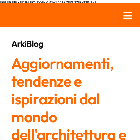
linkedin-site-verification=7c09c70f-a614-44b3-9b0c-69c105687d8d
ArkiBlog
Aggiornamenti,
tendenze e
ispirazioni dal
mondo
dell'architettura e