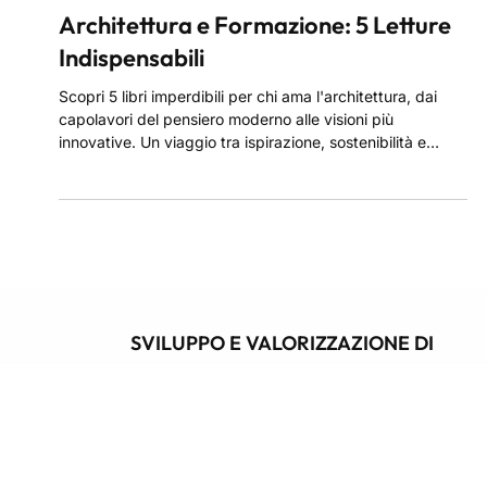
23 apr 2025
Architettura e Formazione: 5 Letture
Indispensabili
Scopri 5 libri imperdibili per chi ama l'architettura, dai
capolavori del pensiero moderno alle visioni più
innovative. Un viaggio tra ispirazione, sostenibilità e
creatività per ampliare i tuoi orizzonti progettuali e nutrire
la tua passione con nuove prospettive.
SVILUPPO E VALORIZZAZIONE DI
PROGETTI IMMOBILIARI