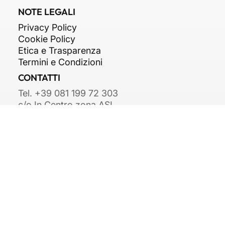
Engineering
Facility Management
NOTE LEGALI
Privacy Policy
Cookie Policy
Etica e Trasparenza
Termini e Condizioni
CONTATTI
Tel. +39 081 199 72 303
c/o In Centro zona ASI,
Str. Consortile, snc,
81032 Carinaro CE
info@arkipiu.com