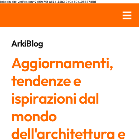
linkedin-site-verification=7c09c70f-a614-44b3-9b0c-69c105687d8d
ArkiBlog
Aggiornamenti,
tendenze e
ispirazioni dal
mondo
dell'architettura e