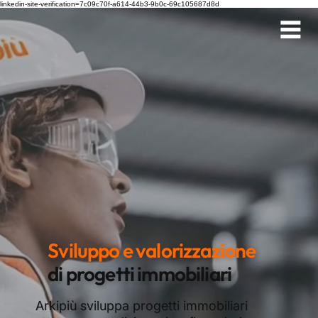
linkedin-site-verification=7c09c70f-a614-44b3-9b0c-69c105687d8d
Sviluppo e valorizzazione
di progetti immobiliari
Arkipiù sviluppa progetti immobiliari